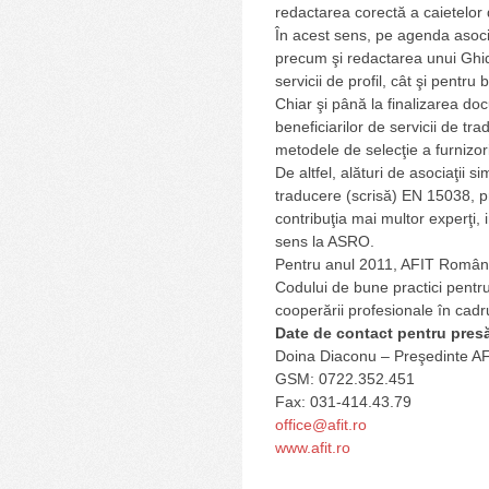
redactarea corectă a caietelor d
În acest sens, pe agenda asocia
precum şi redactarea unui Ghid 
servicii de profil, cât şi pentru 
Chiar şi până la finalizarea do
beneficiarilor de servicii de tra
metodele de selecţie a furnizori
De altfel, alături de asociaţii
traducere (scrisă) EN 15038, 
contribuţia mai multor experţi, 
sens la ASRO.
Pentru anul 2011, AFIT România
Codului de bune practici pentru
cooperării profesionale în cadru
Date de contact pentru pres
Doina Diaconu – Preşedinte A
GSM: 0722.352.451
Fax: 031-414.43.79
office@afit.ro
www.afit.ro