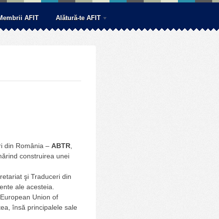
Membrii AFIT
Alătură-te AFIT
eri din România –
ABTR
,
mărind construirea unei
etariat şi Traduceri din
ente ale acesteia.
European Union of
ea, însă principalele sale