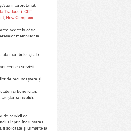
i/sau interpretariat,
e Traduceri
,
CET –
oft
,
New Compass
ntarea acesteia către
tereselor membrilor la
e ale membrilor şi ale
ducerii ca servicii
ţilor de recunoaştere şi
statori şi beneficiari;
u creşterea nivelului
r de servicii de
, inclusiv prin îndrumarea
 fi solicitate şi urmărite la