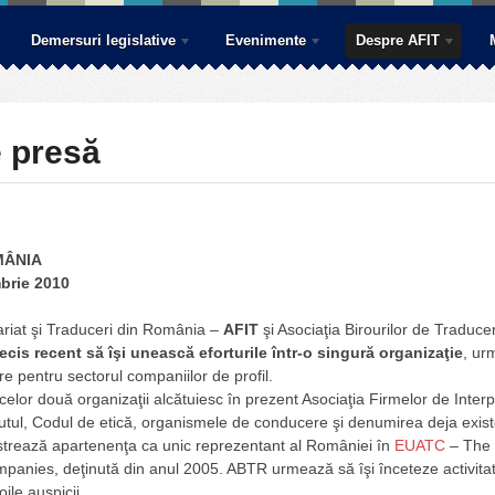
Demersuri legislative
Evenimente
Despre AFIT
 presă
MÂNIA
brie 2010
ariat şi Traduceri din România –
AFIT
şi Asociaţia Birourilor de Traduc
ecis recent să îşi unească eforturile într-o singură organizaţie
, ur
are pentru sectorul companiilor de profil.
elor două organizaţii alcătuiesc în prezent Asociaţia Firmelor de Interpr
tul, Codul de etică, organismele de conducere şi denumirea deja exist
strează apartenenţa ca unic reprezentant al României în
EUATC
– The 
panies, deţinută din anul 2005. ABTR urmează să îşi înceteze activitat
ile auspicii.