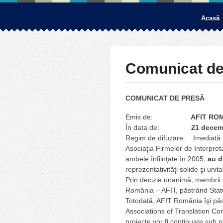
Acasă
Comunicat de
COMUNICAT DE PRESĂ
Emis de:
AFIT RO
În data de:
21 decem
Regim de difuzare: Imediată
Asociaţia Firmelor de Interpret
ambele înfiinţate în 2005,
au d
reprezentativităţi solide şi unit
Prin decizie unanimă, membrii c
România – AFIT, păstrând Statu
Totodată, AFIT România îşi pă
Associations of Translation Com
proiecte vor fi continuate sub no