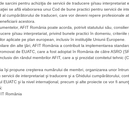
e sarcini pentru achiziţia de servicii de traducere şi/sau interpretariat e
ţiei se află elaborarea unui Cod de bune practici pentru servicii de inte
al cumpărătorului de traduceri, care vor deveni repere profesionale atâ
beneficiarii acestora.
cumentelor, AFIT România poate acorda, potrivit statutului său, consilier
ducere şi/sau interpretariat, privind bunele practici în domeniu, criteriile 
lor aplicate pe plan european, inclusiv în instituţiile Uniunii Europene.
 similare din alte ţări, AFIT România a contribuit la implementarea stand
promovat de EUATC, care a fost adoptat în România de către ASRO (S
inclusiv din rândul membrilor AFIT, care a şi prezidat comitetul tehnic (C
 îşi propune creşterea numărului de membri, organizarea unor întruniri
 servicii de interpretariat şi traducere şi a Ghidului cumpărătorului, con
l EUATC şi la nivel internaţional, precum şi alte proiecte ce vor fi anun
ă:
FIT România