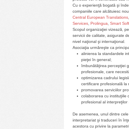
Cu o experienţă bogată şi îndel
companiile care alcătuiesc no
Central European Translations
Services
,
Prolingua
,
Smart Sof
Scopul organizaţiei vizează, pe 
servicii de calitate, asigurate
nivel naţional şi internaţional.
Asociaţia urmăreşte ca principa
alinierea la standardele i
pieţei în general;
îmbunătăţirea percepţiei ge
profesionale, care necesit
optimizarea cadrului legisl
certificare profesională la
promovarea serviciilor profes
colaborarea cu instituţiile 
profesional al interpreţilor ş
De asemenea, unul dintre cele m
interpretariat şi traduceri în în
acestora cu privire la parametrii 