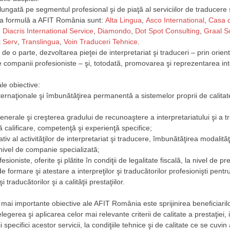
ungată pe segmentul profesional şi de piaţă al serviciilor de traducere ş
ua formulă a AFIT România sunt:
Alta Lingua
,
Asco International
,
Casa d
,
Diacris International Service
,
Diamondo
,
Dot Spot Consulting
,
Graal S
t Serv
,
Translingua
,
Voin Traduceri Tehnice
.
de o parte, dezvoltarea pieţei de interpretariat şi traduceri – prin orie
 de companii profesioniste – şi, totodată, promovarea şi reprezentarea in
le obiective:
nternaţionale şi îmbunătăţirea permanentă a sistemelor proprii de calitat
nerale şi creşterea gradului de recunoaştere a interpretariatului şi a tra
ă calificare, competenţă şi experienţă specifice;
ativ al activităţilor de interpretariat şi traducere, îmbunătăţirea modalită
 nivel de companie specializată;
ioniste, oferite şi plătite în condiţii de legalitate fiscală, la nivel de pre
de formare şi atestare a interpreţilor şi traducătorilor profesionişti pentr
i traducătorilor şi a calităţii prestaţiilor.
ai importante obiective ale AFIT România este sprijinirea beneficiarilo
ţelegerea şi aplicarea celor mai relevante criterii de calitate a prestaţiei
specifici acestor servicii, la condiţiile tehnice şi de calitate ce se cuvin a