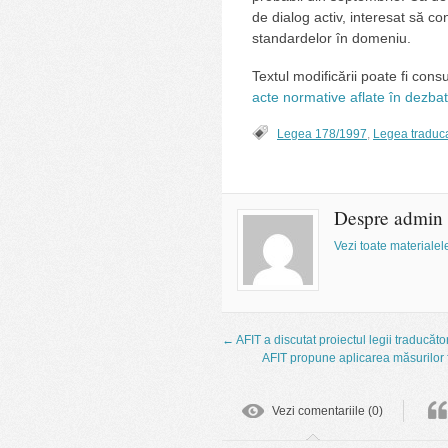
de dialog activ, interesat să co
standardelor în domeniu.
Textul modificării poate fi consu
acte normative aflate în dezba
Legea 178/1997
,
Legea traduca
Despre admin
Vezi toate materiale
←
AFIT a discutat proiectul legii traducători
AFIT propune aplicarea măsurilor 
Vezi comentariile (0)