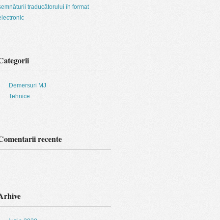
semnăturii traducătorului în format
electronic
Categorii
Demersuri MJ
Tehnice
Comentarii recente
Arhive