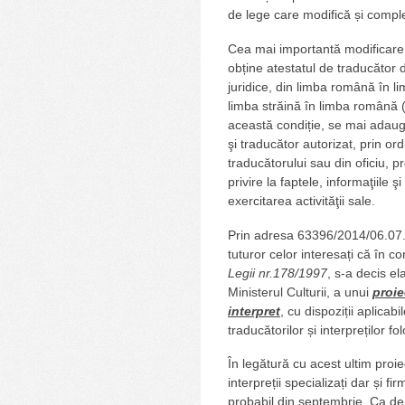
de lege care modifică și comple
Cea mai importantă modificare a
obține atestatul de traducător de
juridice, din limba română în li
limba străină în limba română 
această condiție, se mai adaugă 
şi traducător autorizat, prin ordi
traducătorului sau din oficiu, pr
privire la faptele, informaţiile
exercitarea activităţii sale.
Prin adresa 63396/2014/06.07.2
tuturor celor interesați că în c
Legii nr.
178/1997
, s-a decis e
Ministerul Culturii, a unui
proie
interpret
, cu dispoziții aplicab
traducătorilor și interpreților fo
În legătură cu acest ultim proie
interpreții specializați dar și f
probabil din septembrie. Ca de 