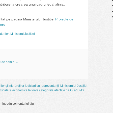
ntribuie la crearea unui cadru legal aliniat
ltat pe pagina Ministerului Justiției
Proiecte de
tere
torilor
,
Ministerul Justitiei
le de admin
→
lor și interpreților judiciari cu reprezentanții Ministerului Justiției
fiscale și economice la toate categoriile afectate de COVID-19
→
Introdu comentariul tău