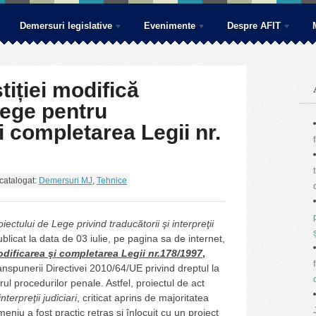
Demersuri legislative
Evenimente
Despre AFIT
tiției modifică
Lege pentru
i completarea Legii nr.
 catalogat:
Demersuri MJ
,
Tehnice
oiectului de Lege privind traducătorii şi interpreţii
publicat la data de 03 iulie, pe pagina sa de internet,
dificar
ea şi completarea Legii nr.
178/1997
,
anspunerii Directivei 2010/64/UE privind dreptul la
rul procedurilor penale. Astfel, proiectul de act
nterpreţii judiciari
, criticat aprins de majoritatea
meniu a fost practic retras și înlocuit cu un proiect