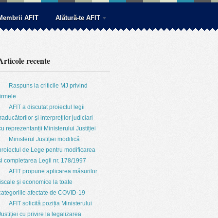
Membrii AFIT
Alătură-te AFIT
Articole recente
Raspuns la criticile MJ privind
firmele
AFIT a discutat proiectul legii
traducătorilor și interpreților judiciari
cu reprezentanții Ministerului Justiției
Ministerul Justiției modifică
proiectul de Lege pentru modificarea
și completarea Legii nr. 178/1997
AFIT propune aplicarea măsurilor
fiscale și economice la toate
categoriile afectate de COVID-19
AFIT solicită poziția Ministerului
Justiției cu privire la legalizarea