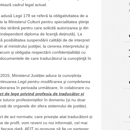
tează cadrul legal actual.
dusă Legii 178 se referă la obligativitatea de a
 la Ministerul Culturii pentru specialitatea ştiinţe
mba străină pentru care solicită autorizarea şi din
(independent diploma de licenţă deținută). La
posibilitatea suspendării calității de de interpret
n al ministrului justiţiei, la cererea interpretului şi
ecum și obligația respectării confidențialității cu
 şi documentele de care traducătorul ia cunoştinţă în
015, Ministerul Justiției aduce la cunoștința
ontinuarea
Legii
pentru modificar
ea şi completarea
laborarea în perioada următoare, în colaborare cu
ct de lege privind profesia de traducător și
ile tuturor profesioniștilor în domeniu (și nu doar
losiți de organele din sfera sistemului de justiție).
ct de act normativ, care privește atat traducătorii și
irme de profil, vom reveni cu noi informații, cel mai
fiecare dată, AFIT isi propune să fie un partener