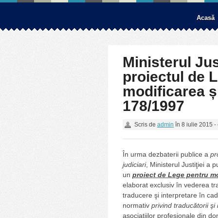
Acasă
Ministerul Jus
proiectul de 
modificarea ș
178/1997
Scris de
admin
în
8 iulie 2015
-
În urma dezbaterii publice a
pr
judiciari
, Ministerul Justiţiei a 
un
proiect de Lege pentru mo
elaborat exclusiv în vederea tr
traducere şi interpretare în cad
normativ
privind traducătorii şi i
asociațiilor profesionale din do